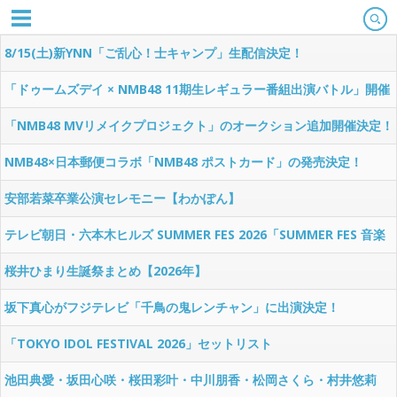
8/15(土)新YNN「ご乱心！士キャンプ」生配信決定！
「ドゥームズデイ × NMB48 11期生レギュラー番組出演バトル」開催
決定！
「NMB48 MVリメイクプロジェクト」のオークション追加開催決定！
NMB48×日本郵便コラボ「NMB48 ポストカード」の発売決定！
安部若菜卒業公演セレモニー【わかぽん】
テレビ朝日・六本木ヒルズ SUMMER FES 2026「SUMMER FES 音楽
ライブ」セットリスト
桜井ひまり生誕祭まとめ【2026年】
坂下真心がフジテレビ「千鳥の鬼レンチャン」に出演決定！
「TOKYO IDOL FESTIVAL 2026」セットリスト
池田典愛・坂田心咲・桜田彩叶・中川朋香・松岡さくら・村井悠莉