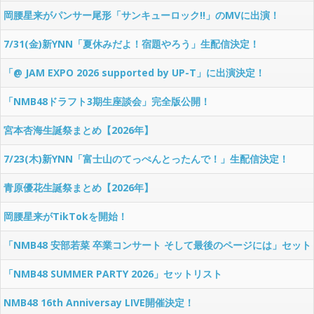
「SGオーシャンカップ ステージイベント in ボートレースびわこ」セ
岡腰星来がパンサー尾形「サンキューロック!!」のMVに出演！
ットリスト
7/31(金)新YNN「夏休みだよ！宿題やろう」生配信決定！
「@ JAM EXPO 2026 supported by UP-T」に出演決定！
「NMB48ドラフト3期生座談会」完全版公開！
宮本杏海生誕祭まとめ【2026年】
7/23(木)新YNN「富士山のてっぺんとったんで！」生配信決定！
青原優花生誕祭まとめ【2026年】
岡腰星来がTikTokを開始！
「NMB48 安部若菜 卒業コンサート そして最後のページには」セット
リスト
「NMB48 SUMMER PARTY 2026」セットリスト
NMB48 16th Anniversay LIVE開催決定！